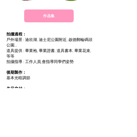
作品集
拍攝過程：
戶外場景 : 迪欣湖, 迪士尼公園附近, 啟德郵輪碼頭
公園…
道具提供 : 畢業袍, 畢業證書, 道具書本, 畢業花束,
等等
拍攝指導 : 工作人員,會指導同學們姿勢
後期製作：
基本光暗調節
作品交付：
完成時間 : 大概兩星期
數碼下載 : 5K jpeg超高清檔, 提供dropbox link下載
數碼全取數量 : 大概120張(或以上)
聯絡詳情：
* 歡迎以Facebook及WhatsApp，聯絡吳先生。