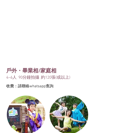
戶外・畢業相/家庭相
4~6人 90分鐘拍攝 約12
0張(或以上)
收費：請聯絡whatsapp查詢