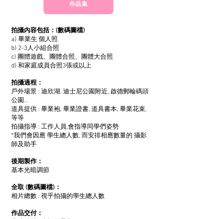
作品集
拍攝內容包括：(數碼圖檔)
a) 畢業生 個人照
b) 2-3人小組合照
c) 團體遊戲、團體合照、團體大合照
d) 和家庭成員合照3張或以上
拍攝過程：
戶外場景 : 迪欣湖, 迪士尼公園附近, 啟德郵輪碼頭
公園…
道具提供 : 畢業袍, 畢業證書, 道具書本, 畢業花束,
等等
拍攝指導 : 工作人員,會指導同學們姿勢
*我們
會因應 學生總人數, 而安排相應數量的 攝影
師及助手
後期製作：
基本光暗調節
全取 (數碼圖檔)：
相片總數 : 視乎拍攝的學生總人數
作品交付：