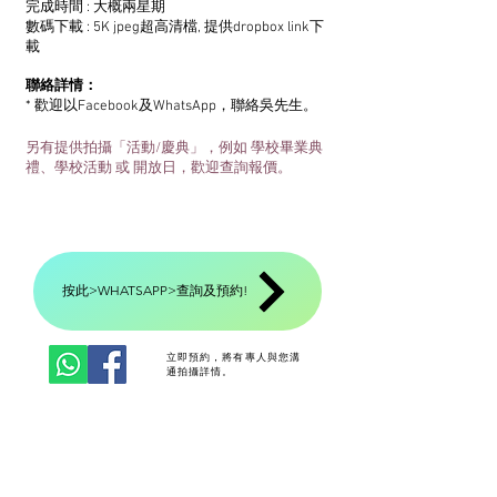
完成時間 : 大概兩星期
數碼下載 : 5K jpeg超高清檔, 提供dropbox link下
載
聯絡詳情：
* 歡迎以Facebook及WhatsApp，聯絡吳先生。
另有提供拍攝「活動/慶典」，例如 學校畢業典
禮、學校活動 或 開放日，歡迎查詢報價。
按此>WHATSAPP>查詢及預約!
立即預約，將有專人與您溝
通拍攝詳情。