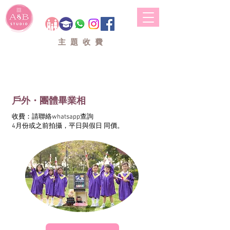
A&B STUDIO
主題收費
戶外拍攝
戶外・團體畢業相
收費：請聯絡whatsapp查詢
4月份或之前拍攝，平日與假日 同價。